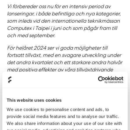
Vi förbereder oss nu för en intensiv period av
lanseringar, i både befintliga och nya kategorier,
som inleds vid den internationella teknikmässan
Computex i Taipei i juni och som pågår fram till
och med september.
För helåret 2024 ser vi goda möjligheter till
fortsatt tillväxt, med en svagare utveckling under
det andra kvartalet och ett starkare andra halvår
med positiva effekter av våra tillväxtdrivande
initiativ.”
Telefon- och webkonferens
Med anledning av delårsrapporten anordnas en
This website uses cookies
telefon och web-konferens för investerare,
We use cookies to personalise content and ads, to
analytiker och media 25 april 11.00 (CEST). CEO,
provide social media features and to analyse our traffic.
Jonas Holst samt CFO, Karin Ingemarson
We also share information about your use of our site with
kommer att presentera och kommentera