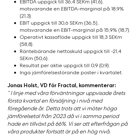
EBITDA uppgick till 36,4 SEKm (41,6),
motsvarande en EBITDA-marginal på 18,9%
(21,3).
EBIT uppgick till 30,6 SEKm (36,5),
motsvarande en EBIT-marginal på 15,9% (18,7).
Operativt kassaflöde uppgick till 18,3 SEKm
(58,8).
Räntebärande nettoskuld uppgick till -21,4
SEKm (50,6).
Resultat per aktie uppgick till 0,9 (0,9).
Inga jämförelsestörande poster i kvartalet.
Jonas Holst, VD för Fractal, kommenterar:
” I linje med våra förväntningar uppvisade årets
första kvartal en försäljning i nivå med
föregående år. Detta trots att vi möter höga
jämförelsetal från 2023 då vi i samma period
hade en tillväxt på 66%. Vi ser att efterfrågan på
våra produkter fortsatt är på en hög nivå.