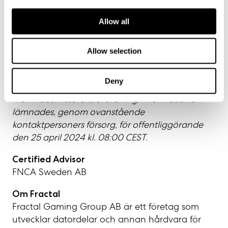
Karin Ingemarson, CFO, Fractal
Allow all
Telefon: +46 31 380 71 00
E-post:
IR@fractal-design.com
Allow selection
Denna information är sådan information som
Fractal Gaming Group är skyldigt att
Deny
offentliggöra enligt EU:s
marknadsmissbruksförordning. Informationen
lämnades, genom ovanstående
kontaktpersoners försorg, för offentliggörande
den 25 april 2024 kl. 08:00 CEST.
Certified Advisor
FNCA Sweden AB
Om Fractal
Fractal Gaming Group AB är ett företag som
utvecklar datordelar och annan hårdvara för