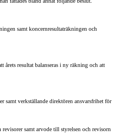
man fattades bland annat följande beslut.
äkningen samt koncernresultaträkningen och
t årets resultat balanseras i ny räkning och att
r samt verkställande direktören ansvarsfrihet för
h revisorer samt arvode till styrelsen och revisorn