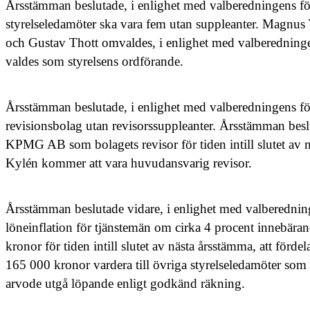
Årsstämman beslutade, i enlighet med valberedningens för
styrelseledamöter ska vara fem utan suppleanter. Magnus
och Gustav Thott omvaldes, i enlighet med valberedninge
valdes som styrelsens ordförande.
Årsstämman beslutade, i enlighet med valberedningens försla
revisionsbolag utan revisorssuppleanter. Årsstämman beslu
KPMG AB som bolagets revisor för tiden intill slutet av 
Kylén kommer att vara huvudansvarig revisor.
Årsstämman beslutade vidare, i enlighet med valberedningen
löneinflation för tjänstemän om cirka 4 procent innebära
kronor för tiden intill slutet av nästa årsstämma, att för
165 000 kronor vardera till övriga styrelseledamöter som in
arvode utgå löpande enligt godkänd räkning.