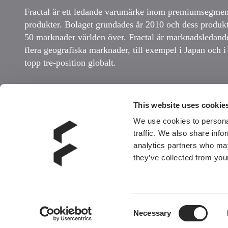
Fractal är ett ledande varumärke inom premiumsegme
produkter. Bolaget grundades år 2010 och dess produkte
50 marknader världen över. Fractal är marknadsledand
flera geografiska marknader, till exempel i Japan och 
topp tre-position globalt.
Kontakta oss
This website uses cookie
We use cookies to personal
traffic. We also share info
analytics partners who may
they’ve collected from your
Copyright Fractal Gaming Group AB 2021
Privacy Poli
Consent
Necessary
Selection