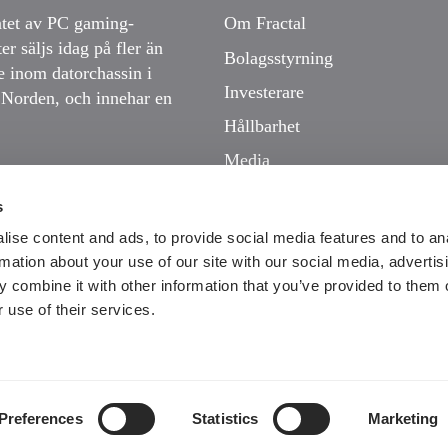
ntet av PC gaming-
Om Fractal
r säljs idag på fler än
Bolagsstyrning
e inom datorchassin i
Investerare
i Norden, och innehar en
Hållbarhet
Media
Karriär
s
Kontakt
ise content and ads, to provide social media features and to an
rmation about your use of our site with our social media, advertis
 combine it with other information that you’ve provided to them o
 use of their services.
cy
Preferences
Statistics
Marketing