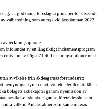
slag, att godkänna föreslagna principer för utseende
nde av valberedning som antogs vid årsstämman 2023
ion av teckningsoptioner
om införandet av ett långsiktigt incitamentsprogram
, och emission av högst 71 400 teckningsoptioner med
r utan avvikelse från aktieägarnas företrädesrätt
 bemyndiga styrelsen att, vid ett eller flera tillfällen
tt öka bolagets aktiekapital genom nyemission av
tan avvikelse från aktieägarnas företrädesrätt samt
 andra villkor. Antalet aktier som kan emitteras