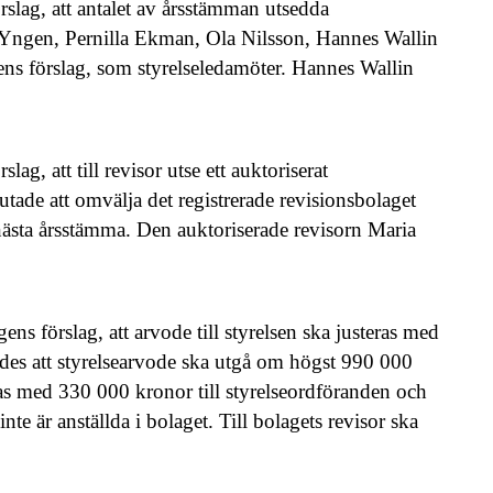
slag, att antalet av årsstämman utsedda
 Yngen, Pernilla Ekman, Ola Nilsson, Hannes Wallin
ns förslag, som styrelseledamöter. Hannes Wallin
g, att till revisor utse ett auktoriserat
tade att omvälja det registrerade revisionsbolaget
nästa årsstämma. Den auktoriserade revisorn Maria
s förslag, att arvode till styrelsen ska justeras med
ndes att styrelsearvode ska utgå om högst 990 000
delas med 330 000 kronor till styrelseordföranden och
te är anställda i bolaget. Till bolagets revisor ska