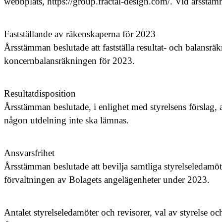
webbplats, https://group.fractal-design.com/. Vid årsstäm
Fastställande av räkenskaperna för 2023
Årsstämman beslutade att fastställa resultat- och balansr
koncernbalansräkningen för 2023.
Resultatdisposition
Årsstämman beslutade, i enlighet med styrelsens förslag, at
någon utdelning inte ska lämnas.
Ansvarsfrihet
Årsstämman beslutade att bevilja samtliga styrelseledamöte
förvaltningen av Bolagets angelägenheter under 2023.
Antalet styrelseledamöter och revisorer, val av styrelse oc