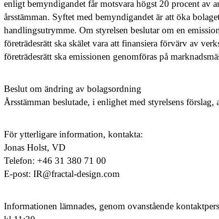
enligt bemyndigandet får motsvara högst 20 procent av ant
årsstämman. Syftet med bemyndigandet är att öka bolagets f
handlingsutrymme. Om styrelsen beslutar om en emission 
företrädesrätt ska skälet vara att finansiera förvärv av ve
företrädesrätt ska emissionen genomföras på marknadsmäs
Beslut om ändring av bolagsordning
Årsstämman beslutade, i enlighet med styrelsens förslag, att
För ytterligare information, kontakta:
Jonas Holst, VD
Telefon: +46 31 380 71 00
E-post: IR@fractal-design.com
Informationen lämnades, genom ovanstående kontaktperso