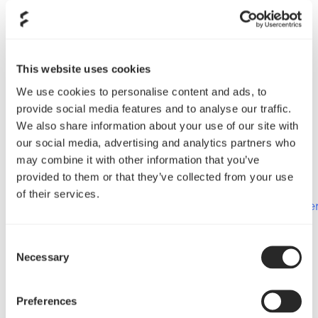
telefon och web-konferens för investerare,
analytiker och media samma dag klockan 10.00
(CET). CEO, Hannes Wallin samt CFO, Karin
Ingemarson kommer att presentera och
This website uses cookies
kommentera rapporten och konferensen
avslutas med en frågestund.
We use cookies to personalise content and ads, to
provide social media features and to analyse our traffic.
Länk till webbkonferensen:
We also share information about your use of our site with
https://ir.financialhearings.com/fractal-gaming-
our social media, advertising and analytics partners who
group-q4-2022
may combine it with other information that you’ve
provided to them or that they’ve collected from your use
Anmälan till telefonkonferensen
of their services.
https://conference.financialhearings.com/teleconfe
id=5009079
Consent
För ytterligare information, vänligen kontakta:
Necessary
Selection
Alexander Ernryd, CMO, Fractal Gaming Group
E-post:
IR@fractal-design.com
Preferences