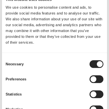
lanseringar samt våra utökade marknadsförings-
och kanalinitiativ. Vårt starka momentum i
We use cookies to personalise content and ads, to
marknaden i kombination med en välfylld
provide social media features and to analyse our traffic.
orderbok gör att vi förväntar oss en positiv
We also share information about your use of our site with
försäljningsutveckling även under det andra
our social media, advertising and analytics partners who
may combine it with other information that you’ve
kvartalet”.
provided to them or that they’ve collected from your use
Telefon- och webkonferens
of their services.
Med anledning av delårsrapporten anordnas en
telefon och web-konferens för investerare,
Consent
analytiker och media 8 maj 11.00 (CEST). CEO,
Necessary
Selection
Jonas Holst samt CFO, Karin Ingemarson
kommer att presentera och kommentera
rapporten och konferensen avslutas med en
Preferences
frågestund.
Statistics
Länk till webbkonferensen:
https://fractal-gaming-
group.events.inderes.com/q1-report-