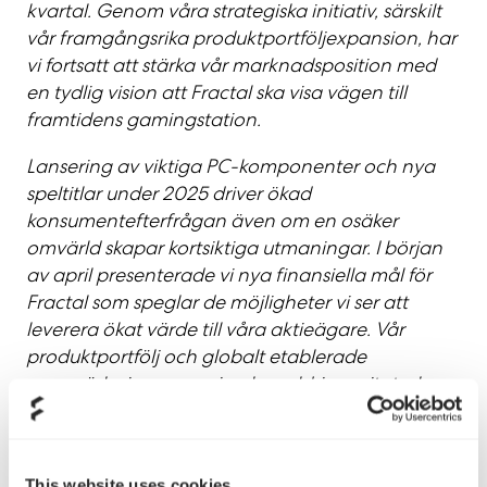
kvartal. Genom våra strategiska initiativ, särskilt
vår framgångsrika produktportföljexpansion, har
vi fortsatt att stärka vår marknadsposition med
en tydlig vision att Fractal ska visa vägen till
framtidens gamingstation.
Lansering av viktiga PC-komponenter och nya
speltitlar under 2025 driver ökad
konsumentefterfrågan även om en osäker
omvärld skapar kortsiktiga utmaningar. I början
av april presenterade vi nya finansiella mål för
Fractal som speglar de möjligheter vi ser att
leverera ökat värde till våra aktieägare. Vår
produktportfölj och globalt etablerade
varumärke inom gaming har aldrig varit starkare.
Vi ser goda förutsättningar att driva lönsam
tillväxt under 2025 och framåt med stöd av vår
expansion till nya produktkategorier, nya
This website uses cookies