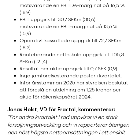
motsvarande en EBITDA-marginal på 16,5 %
(18,9).
EBIT uppgick till 30,7 SEKm (30,6),
motsvarande en EBIT-marginal på 13,6 %
(15,9).
Operativt kassaflöde uppgick till 72,7 SEKm
(18,3).
Räntebärande nettoskuld uppgick till -105,3
SEKm (-21,4).
Resultat per aktie uppgick till 0,7 SEK (0,9).
Inga jämförelsestörande poster i kvartalet.
Inför årsstämman 2025 har styrelsen beslutat
att föreslå en utdelning om 1,25 kronor per
aktie för räkenskapsåret 2024.
Jonas Holst, VD för Fractal, kommenterar:
”För andra kvartalet i rad uppvisar vi en stark
försäljningsutveckling och vi rapporterar återigen
den näst högsta nettoomsättningen i ett enskilt