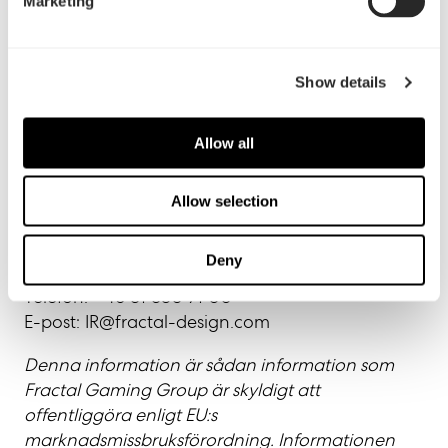
Marketing
2025/register
Anmälan till telefonkonferensen:
https://conference.inderes.com/teleconference/?
Show details
id=50050347
Allow all
För ytterligare information, vänligen kontakta:
Jonas Holst, VD, Fractal
Telefon: +46 31 380 71 00
Allow selection
E-post:
IR@fractal-design.com
Deny
Karin Ingemarson, CFO, Fractal
Telefon: +46 31 380 71 00
E-post:
IR@fractal-design.com
Denna information är sådan information som
Fractal Gaming Group är skyldigt att
offentliggöra enligt EU:s
marknadsmissbruksförordning. Informationen